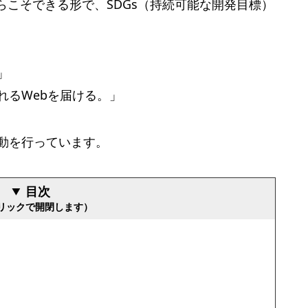
からこそできる形で、SDGs（持続可能な開発目標）
」
れるWebを届ける。」
動を行っています。
目次
リックで開閉します）